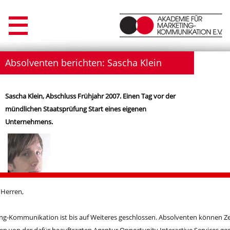
Absolventen berichten: Sascha Klein
Sascha Klein, Abschluss Frühjahr 2007. Einen Tag vor der
mündlichen Staatsprüfung Start eines eigenen
Unternehmens.
 Herren,
Sascha Klein, geb. am 20.08.1980 in Hofheim, merkte schon
ng-Kommunikation ist bis auf Weiteres geschlossen. Absolventen können Z
während seiner Zeit an der Oberstufe, wie er interessierter