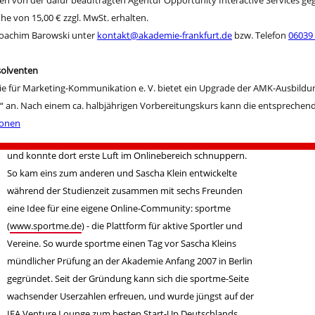
en von der dafür beauftragten Agentur Opportunity Interactive Services ge
als andere auf Werbekampagnen aufmerksam wurde, diese
e von 15,00 € zzgl. MwSt. erhalten.
hinterfragte und sich über deren Auswirkungen freute. Aus
 Joachim Barowski unter
kontakt@akademie-frankfurt.de
bzw. Telefon
06039
dem Interesse wurde Passion! Daher folgte die Ausbildung
zum Werbekaufmann bei Jones Lang LaSalle, danach folgte
solventen
die Akademie und mehrere freie Mitarbeiten als
ie für Marketing-Kommunikation e. V. bietet ein Upgrade der AMK-Ausbildu
Konzeptionierer und im Promotionbereich.
g“ an. Nach einem ca. halbjährigen Vorbereitungskurs kann die entsprechen
Nebenher war Sascha Klein während seines Studiums als
ionen
Chefredakteur für die Onlinesite
nachtagenten.de
zuständig
und konnte dort erste Luft im Onlinebereich schnuppern.
So kam eins zum anderen und Sascha Klein entwickelte
während der Studienzeit zusammen mit sechs Freunden
eine Idee für eine eigene Online-Community: sportme
(
www.sportme.de
) - die Plattform für aktive Sportler und
Vereine. So wurde sportme einen Tag vor Sascha Kleins
mündlicher Prüfung an der Akademie Anfang 2007 in Berlin
gegründet. Seit der Gründung kann sich die sportme-Seite
wachsender Userzahlen erfreuen, und wurde jüngst auf der
IFA Venture Lounge zum besten Start-Up Deutschlands